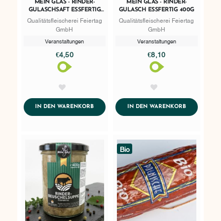
MEIN GLAS - RINDER-
MEIN GLAS - RINDER-
GULASCHSAFT ESSFERTIG
GULASCH ESSFERTIG 400G
400G
Qualitätsfleischerei Feiertag
Qualitätsfleischerei Feiertag
GmbH
GmbH
Veranstaltungen
Veranstaltungen
€4,50
€8,10
AddToWishlist
AddToWishlist
ADDTOCART
ADDTOCART
IN DEN WARENKORB
IN DEN WARENKORB
Bio