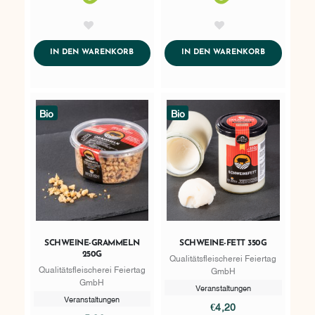
AddToWishlist
AddToWishlist
ADDTOCART
ADDTOCART
IN DEN WARENKORB
IN DEN WARENKORB
Bio
Bio
SCHWEINE-GRAMMELN
SCHWEINE-FETT 350G
250G
Qualitätsfleischerei Feiertag
Qualitätsfleischerei Feiertag
GmbH
GmbH
Veranstaltungen
Veranstaltungen
€4,20