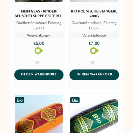
MEIN GLAS - RINDER-
BIO POLNISCHE-STANGERL
BEUSCHELSUPPE ESSFERTIG
400G
400G
Qualitätsfleischerei Feiertag
Qualitätsfleischerei Feiertag
GmbH
GmbH
Veranstaltungen
Veranstaltungen
€5,80
€7,00
AddToWishlist
AddToWishlist
ADDTOCART
ADDTOCART
IN DEN WARENKORB
IN DEN WARENKORB
Bio
Bio