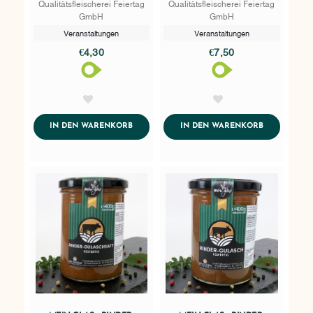
400G
400G
Qualitätsfleischerei Feiertag
Qualitätsfleischerei Feiertag
GmbH
GmbH
Veranstaltungen
Veranstaltungen
€4,30
€7,50
AddToWishlist
AddToWishlist
ADDTOCART
ADDTOCART
IN DEN WARENKORB
IN DEN WARENKORB