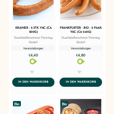
KRAINER - 2 STK. VAC. (CA
FRANKFURTER - BIO - 2 PAAR.
200G)
VAC. (CA 240G)
Qualitätsfleischerei Feiertag
Qualitätsfleischerei Feiertag
GmbH
GmbH
Veranstaltungen
Veranstaltungen
€4,40
€4,80
AddToWishlist
AddToWishlist
ADDTOCART
ADDTOCART
IN DEN WARENKORB
IN DEN WARENKORB
Bio
Bio