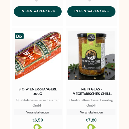
AddToWishlist
AddToWishlist
ADDTOCART
ADDTOCART
IN DEN WARENKORB
IN DEN WARENKORB
Bio
BIO WIENER-STANGERL
MEIN GLAS -
400G
VEGETARISCHES CHILI
ESSFERTIG 400G
Qualitätsfleischerei Feiertag
Qualitätsfleischerei Feiertag
GmbH
GmbH
Veranstaltungen
Veranstaltungen
€6,50
€7,80