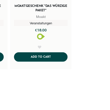
P
MOAKTGESCHENK "DAS WÜRZIGE
PAKET"
Moakt
Veranstaltungen
€18.00
AddToWishlist
ART
ADDTOCART
ADD TO CART