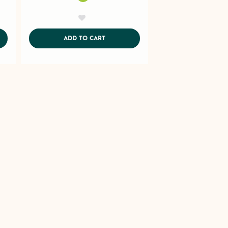
AddToWishlist
ART
ADDTOCART
ADD TO CART