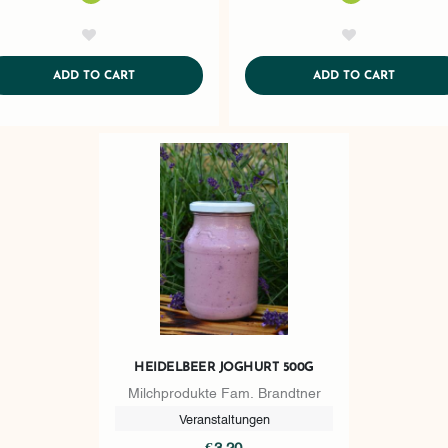
AddToWishlist
AddToWishlist
ADDTOCART
ADDTOC
ADD TO CART
ADD TO CART
HEIDELBEER JOGHURT 500G
Milchprodukte Fam. Brandtner
Veranstaltungen
€3.20