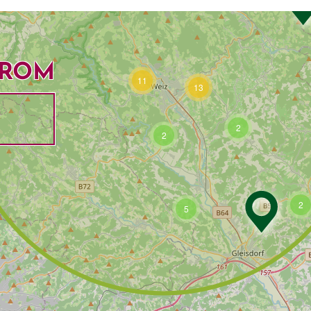
FROM
11
13
2
Dropdown
2
2
5