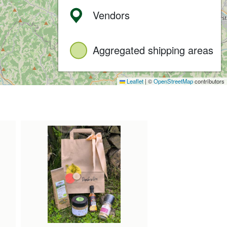
Vendors
Aggregated shipping areas
Leaflet
|
©
OpenStreetMap
contributors