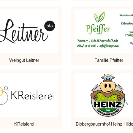
Weingut Leitner
Familie Pfeiffer
2
KReislerei
Biobergbauernhof Heinz Hild
2