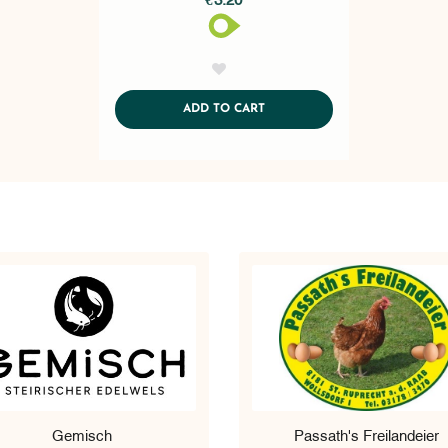
AddToWishlist
ADDTOCART
ADD TO CART
Gemisch
Passath's Freilandeier