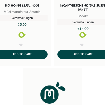
BIO HONIG-MÜSLI 400G
MOAKTGESCHENK "DAS SÜSSE 
AKET"
Müslimanufaktur Antonic
Moakt
Veranstaltungen
Veranstaltungen
€5.50
€14.00
AddToWishlist
AddToWishlist
ADDTOCART
ADDTOC
ADD TO CART
ADD TO CART