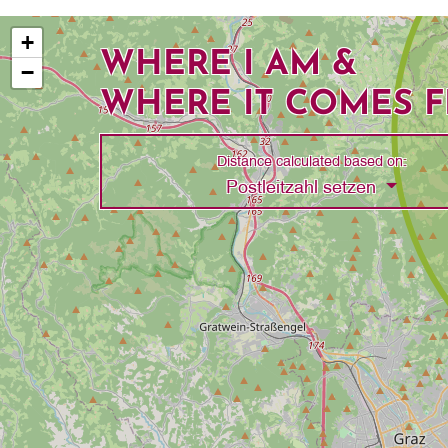
+
WHERE I AM &
−
WHERE IT COMES 
Distance calculated based on:
Toggle 
Postleitzahl setzen