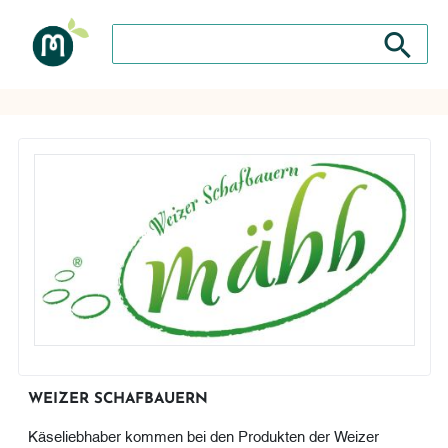
Suche nach: Zum Beispiel Wein, Fleisch, Keramik, H
Suche nach
WEIZER SCHAFBAUERN
Käseliebhaber kommen bei den Produkten der Weizer