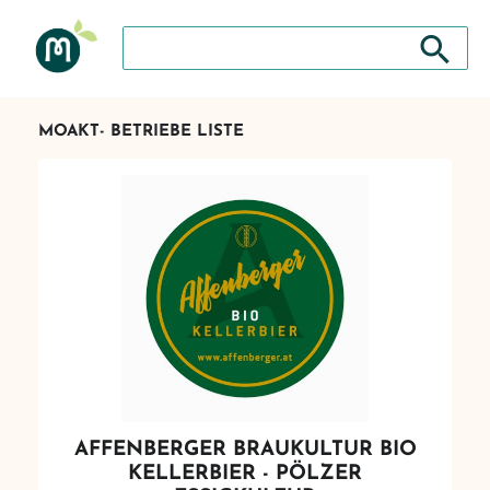
Suche nach: Zum Beispiel Wein, Fleisch, Keramik, H
Suche nach
MOAKT- BETRIEBE LISTE
AFFENBERGER BRAUKULTUR BIO
KELLERBIER - PÖLZER