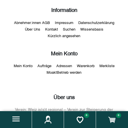
Information
Abnehmer:innen AGB
Impressum
Datenschutzerklärung
Über Uns
Kontakt
Suchen
Wissensbasis
Kürzlich angesehen
Mein Konto
Mein Konto
Aufträge
Adressen
Warenkorb
Merkliste
MoaktBetrieb werden
Über uns
Verein:
Weiz is(s)t regional – Verein zur Steigerung der
0
regionalen Lebensmittelversorgung und -qualität im
0
Genussraum Weiz
Adresse:
Florianigasse 5, 8160 Weiz / Vereinssitz: Hauptplatz