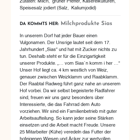
Zutaten: Milch, grüner Pfeffer, Käsereikulturen,
Speisesalz jodiert (Salz, Kaliumjodid)
Milchprodukte Sias
DA KOMMTS HER:
In unserem Dorf hat jeder Bauer einen
Vulgonamen. Der Unsrige lautet seit dem 17.
Jahrhundert „Sias“ und hat mit Zucker nichts zu
tun. Deshalb steht er für die Einzigartigkeit
unserer Produkte. „… vom Sias`n komm i her …“
Unser Hof liegt ca. 4 km westlich von Weiz,
genauer zwischen Weizklamm und Raabklamm.
Der Raabtal Radweg führt ganz nahe an unserem
Hof vorbei. Da wir selbst begeisterte Radfahrer
sind, freuen wir uns ganz besonders über
Interessierte, die das Fahrrad dem Auto
vorziehen. Wir sind ein Familienbetrieb mit guter
Arbeitsaufteilung. So kann jeder seine Stärken
einsetzen und die Arbeit macht Freude. Unsere
25 Mitarbeiter (Kühe) veredeln das Futter der
hofeigenen Wiesen und Äcker zur wertvollen