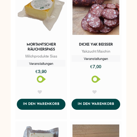
MORTANTSCHER
DICKE YAK BEISSER
RÄUCHERSPASS
Yakzucht Maichin
Milchprodukte Sias
Veranstaltungen
Veranstaltungen
€7,00
€3,90
AddToWishlist
AddToWishlist
ADDTOCART
ADDTOCART
IN DEN WARENKORB
IN DEN WARENKORB